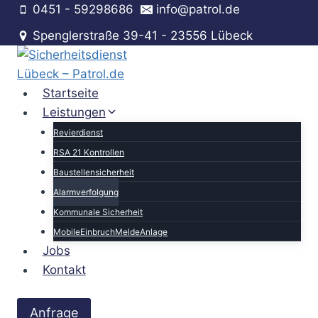
Zum
0451 - 59298686
info@patrol.de
Inhalt
Spenglerstraße 39-41 - 23556 Lübeck
springen
Startseite
Leistungen
Revierdienst
RSA 21 Kontrollen
Baustellensicherheit
Alarmverfolgung
Kommunale Sicherheit
MobileEinbruchMeldeAnlage
Jobs
Kontakt
Anfrage