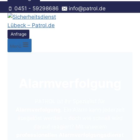
0451 - 59298686
info@patrol.de
Anfrage
Menü
Alarmverfolgung
PATROL ist Ihr Spezialist für
Alarmverfolgung
. Ein Alarm kann jederzeit
ausgelöst werden – doch wie schnell wird
darauf reagiert? Mit unserem
professionellen Alarmverfolgungsdienst